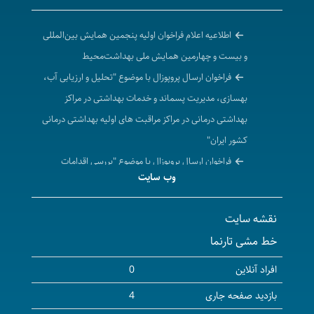
اطلاعیه اعلام فراخوان اولیه پنجمین همایش بین‌المللی
و بیست و چهارمین همایش ملی بهداشت‌محیط
فراخوان ارسال پروپوزال با موضوع "تحلیل و ارزیابی آب،
بهسازی، مدیریت پسماند و خدمات بهداشتی در مراکز
بهداشتی درمانی در مراکز مراقبت های اولیه بهداشتی درمانی
کشور ایران"
فراخوان ارسال پروپوزال با موضوع "بررسی اقدامات
وب سایت
بهداشت محیط در کاهش اثرات ناشی از بیماری کووید 19 در
کشور ایران"
نقشه سایت
بیست و دومین کنگره سالیانه ملی و هشتمین کنگره
خط مشی تارنما
بین‌المللی پژوهشی دانشجویان علوم پزشکی به‌صورت مجازی
در تاریخ نهم الی یازدهم شهریورماه سال جاری به میزبانی
افراد آنلاین
0
دانشگاه علوم پزشکی گناباد برگزار می‌شود.
بازدید صفحه جاری
4